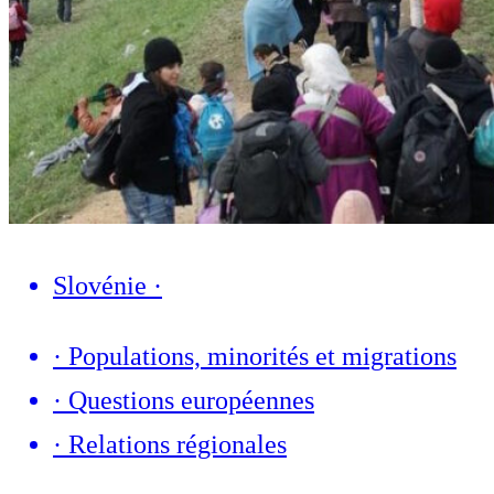
Slovénie
·
·
Populations, minorités et migrations
·
Questions européennes
·
Relations régionales