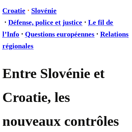
Croatie
⋅
Slovénie
⋅
Défense, police et justice
⋅
Le fil de
l’Info
⋅
Questions européennes
⋅
Relations
régionales
Entre Slovénie et
Croatie, les
nouveaux contrôles