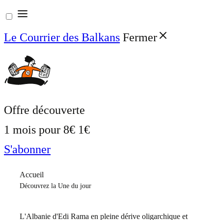
Aller
au
Le Courrier des Balkans
Fermer
contenu
Offre découverte
1 mois pour
8€
1€
S'abonner
Accueil
Découvrez la Une du jour
L'Albanie d'Edi Rama en pleine dérive oligarchique et