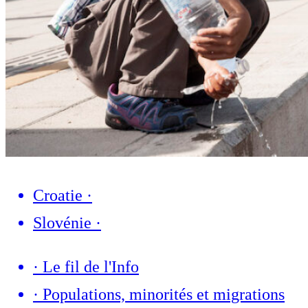
Croatie
·
Slovénie
·
·
Le fil de l'Info
·
Populations, minorités et migrations