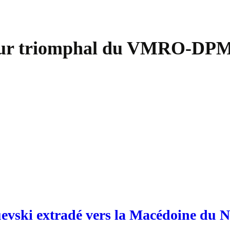
etour triomphal du VMRO-D
evski extradé vers la Macédoine du 