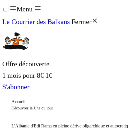
Aller
Menu
au
Le Courrier des Balkans
Fermer
contenu
Offre découverte
1 mois pour
8€
1€
S'abonner
Accueil
Découvrez la Une du jour
L'Albanie d'Edi Rama en pleine dérive oligarchique et autocrati