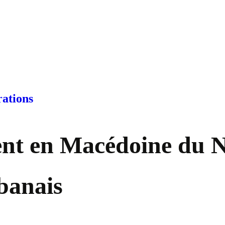
rations
t en Macédoine du No
lbanais