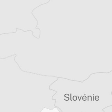
Co-rédacteur en chef et journaliste et
correspondant de presse, basé à Budapest en
Hongrie, pour divers médias francophones.