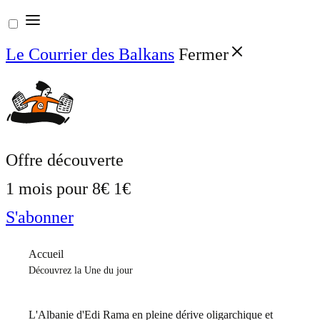
Aller
au
Le Courrier des Balkans
Fermer
contenu
Offre découverte
1 mois pour
8€
1€
S'abonner
Accueil
Découvrez la Une du jour
L'Albanie d'Edi Rama en pleine dérive oligarchique et