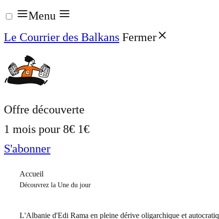
Aller
Menu
au
Le Courrier des Balkans
Fermer
contenu
Offre découverte
1 mois pour
8€
1€
S'abonner
Accueil
Découvrez la Une du jour
L'Albanie d'Edi Rama en pleine dérive oligarchique et autocrati