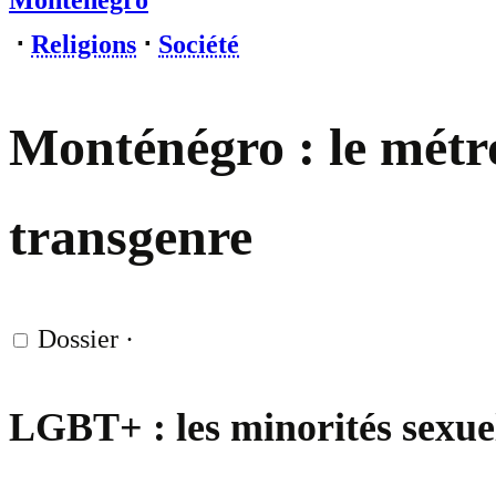
Monténégro
⋅
Religions
⋅
Société
Monténégro : le métro
transgenre
Dossier
·
LGBT+ : les minorités sexuel