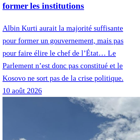
former les institutions
Albin Kurti aurait la majorité suffisante
pour former un gouvernement, mais pas
pour faire élire le chef de l’État… Le
Parlement n’est donc pas constitué et le
Kosovo ne sort pas de la crise politique.
10 août 2026