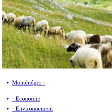
Monténégro
·
·
Economie
·
Environnement