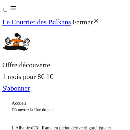
Aller
au
Le Courrier des Balkans
Fermer
contenu
Offre découverte
1 mois pour
8€
1€
S'abonner
Accueil
Découvrez la Une du jour
L'Albanie d'Edi Rama en pleine dérive oligarchique et