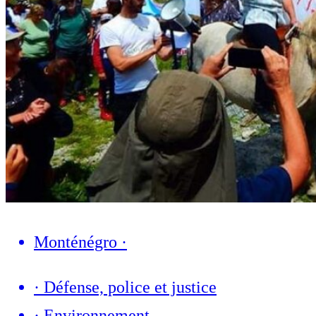
Monténégro
·
·
Défense, police et justice
·
Environnement