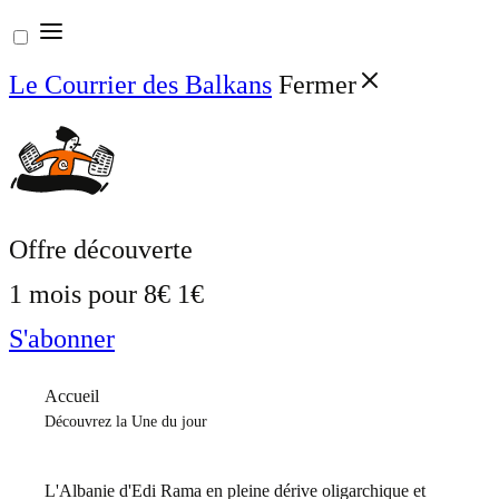
Aller
au
Le Courrier des Balkans
Fermer
contenu
Offre découverte
1 mois pour
8€
1€
S'abonner
Accueil
Découvrez la Une du jour
L'Albanie d'Edi Rama en pleine dérive oligarchique et