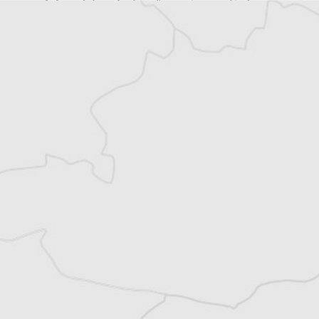
Accédez à des fonctionnalités
exclusives
Explorez +10 ans d’archives sur les
Balkans
Vous avez déjà un compte ?
Se connecter
Tous nos articles de Monitor (Monténégro)