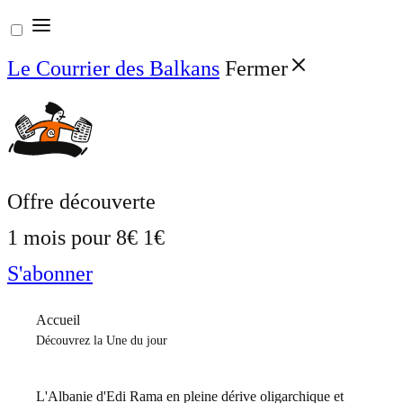
Aller
au
Le Courrier des Balkans
Fermer
contenu
Offre découverte
1 mois pour
8€
1€
S'abonner
Accueil
Découvrez la Une du jour
L'Albanie d'Edi Rama en pleine dérive oligarchique et