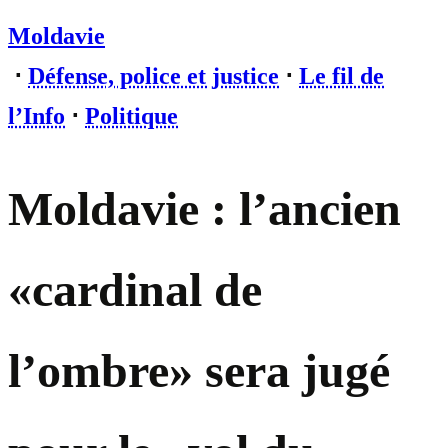
Moldavie
⋅
Défense, police et justice
⋅
Le fil de
l’Info
⋅
Politique
Moldavie : l’ancien
«cardinal de
l’ombre» sera jugé