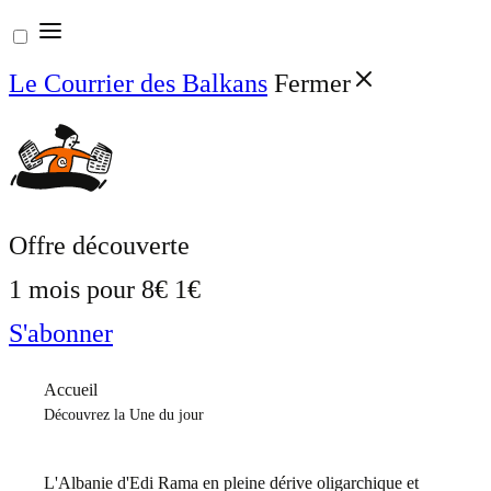
Aller
au
Le Courrier des Balkans
Fermer
contenu
Offre découverte
1 mois pour
8€
1€
S'abonner
Accueil
Découvrez la Une du jour
L'Albanie d'Edi Rama en pleine dérive oligarchique et