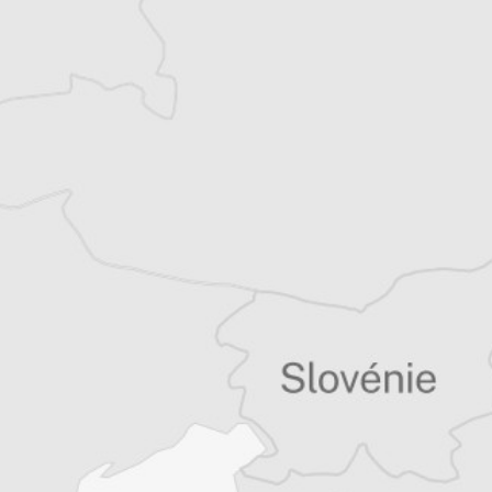
Jaklina Naumovski
Traducteur⋅rice