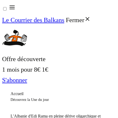
Aller
au
Le Courrier des Balkans
Fermer
contenu
Offre découverte
1 mois pour
8€
1€
S'abonner
Accueil
Découvrez la Une du jour
L'Albanie d'Edi Rama en pleine dérive oligarchique et