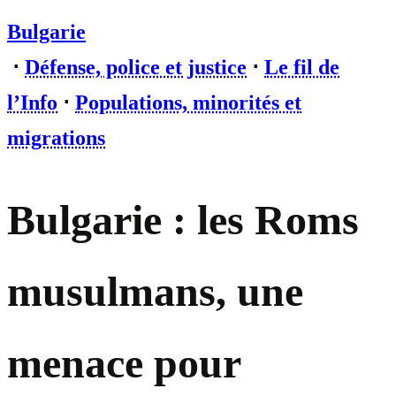
Bulgarie
⋅
Défense, police et justice
⋅
Le fil de
l’Info
⋅
Populations, minorités et
migrations
Bulgarie : les Roms
musulmans, une
menace pour