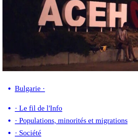
Bulgarie
·
·
Le fil de l'Info
·
Populations, minorités et migrations
·
Société