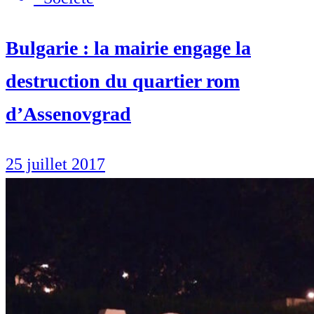
Bulgarie : la mairie engage la
destruction du quartier rom
d’Assenovgrad
25 juillet 2017