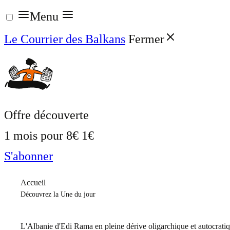
Aller
Menu
au
Le Courrier des Balkans
Fermer
contenu
Offre découverte
1 mois pour
8€
1€
S'abonner
Accueil
Découvrez la Une du jour
L'Albanie d'Edi Rama en pleine dérive oligarchique et autocrati