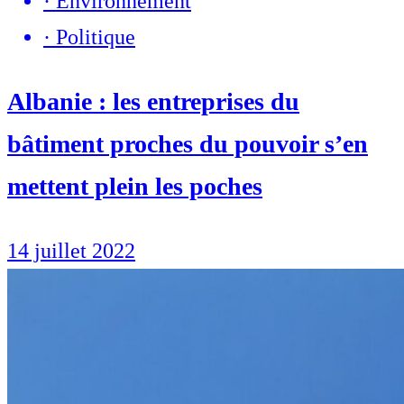
·
Environnement
·
Politique
Albanie : les entreprises du
bâtiment proches du pouvoir s’en
mettent plein les poches
14 juillet 2022