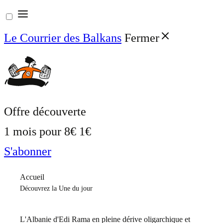
Aller
au
Le Courrier des Balkans
Fermer
contenu
Offre découverte
1 mois pour
8€
1€
S'abonner
Accueil
Découvrez la Une du jour
L'Albanie d'Edi Rama en pleine dérive oligarchique et