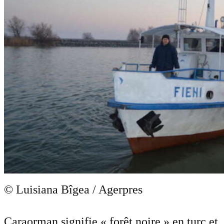
© Luisiana Bîgea / Agerpres
Caraorman signifie « forêt noire » en turc et