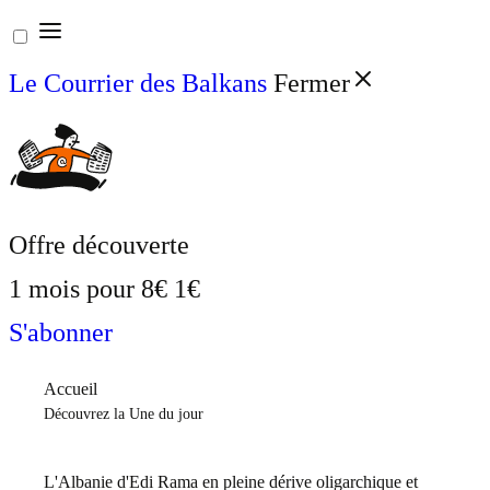
Aller
au
Le Courrier des Balkans
Fermer
contenu
Offre découverte
1 mois pour
8€
1€
S'abonner
Accueil
Découvrez la Une du jour
L'Albanie d'Edi Rama en pleine dérive oligarchique et