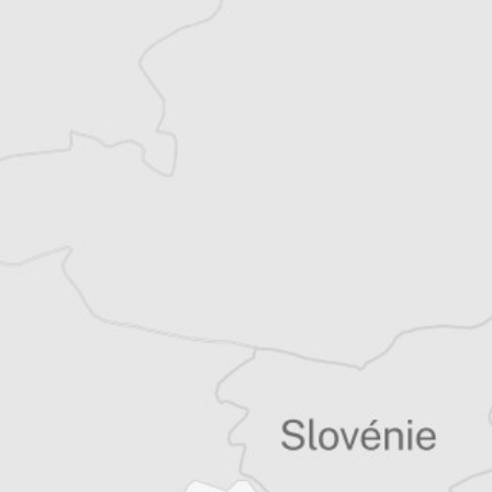
Florentin
Traducteur⋅rice
Tous nos articles de Scena9