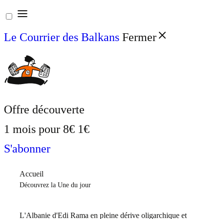
Aller
au
Le Courrier des Balkans
Fermer
contenu
Offre découverte
1 mois pour
8€
1€
S'abonner
Accueil
Découvrez la Une du jour
L'Albanie d'Edi Rama en pleine dérive oligarchique et