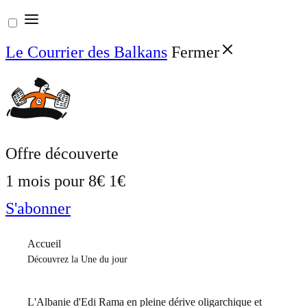
Aller
au
Le Courrier des Balkans
Fermer
contenu
Offre découverte
1 mois pour
8€
1€
S'abonner
Accueil
Découvrez la Une du jour
L'Albanie d'Edi Rama en pleine dérive oligarchique et