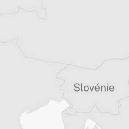
Balkans
Vous avez déjà un compte ?
Se connecter
Chloé Billon
Traducteur⋅rice
Article original
Tous nos articles de H-Alter