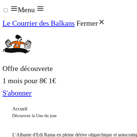
Aller
Menu
au
Le Courrier des Balkans
Fermer
contenu
Offre découverte
1 mois pour
8€
1€
S'abonner
Accueil
Découvrez la Une du jour
L'Albanie d'Edi Rama en pleine dérive oligarchique et autocrati