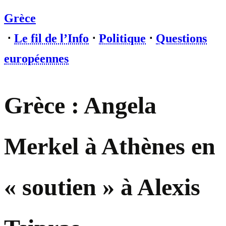
Grèce
⋅
Le fil de l’Info
⋅
Politique
⋅
Questions
européennes
Grèce : Angela
Merkel à Athènes en
« soutien » à Alexis