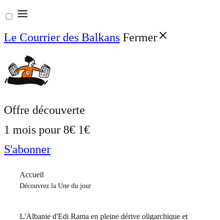
Aller
au
Le Courrier des Balkans
Fermer
contenu
Offre découverte
1 mois pour
8€
1€
S'abonner
Accueil
Découvrez la Une du jour
L'Albanie d'Edi Rama en pleine dérive oligarchique et