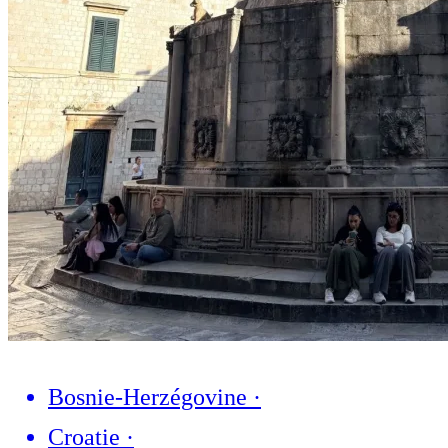
Bosnie-Herzégovine
·
Croatie
·