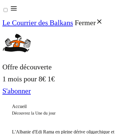
Aller
au
Le Courrier des Balkans
Fermer
contenu
Offre découverte
1 mois pour
8€
1€
S'abonner
Accueil
Découvrez la Une du jour
L'Albanie d'Edi Rama en pleine dérive oligarchique et