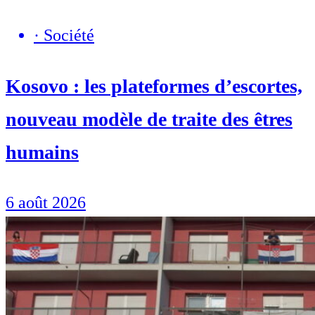
·
Société
Kosovo : les plateformes d’escortes,
nouveau modèle de traite des êtres
humains
6 août 2026