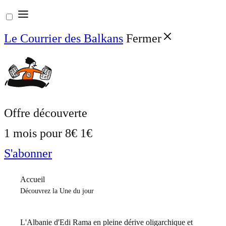
Aller
au
Le Courrier des Balkans
Fermer
contenu
Offre découverte
1 mois pour
8€
1€
S'abonner
Accueil
Découvrez la Une du jour
L'Albanie d'Edi Rama en pleine dérive oligarchique et