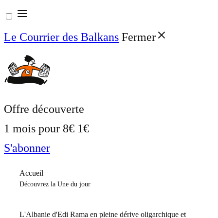
Aller
au
Le Courrier des Balkans
Fermer
contenu
Offre découverte
1 mois pour
8€
1€
S'abonner
Accueil
Découvrez la Une du jour
L'Albanie d'Edi Rama en pleine dérive oligarchique et