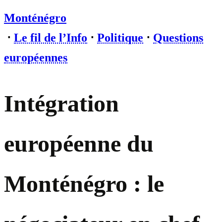
Monténégro
⋅
Le fil de l’Info
⋅
Politique
⋅
Questions
européennes
Intégration
européenne du
Monténégro : le