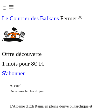
Aller
au
Le Courrier des Balkans
Fermer
contenu
Offre découverte
1 mois pour
8€
1€
S'abonner
Accueil
Découvrez la Une du jour
L'Albanie d'Edi Rama en pleine dérive oligarchique et