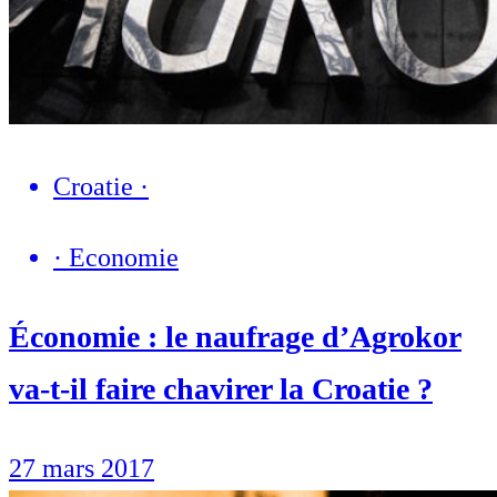
Croatie
·
·
Economie
Économie : le naufrage d’Agrokor
va-t-il faire chavirer la Croatie ?
27 mars 2017