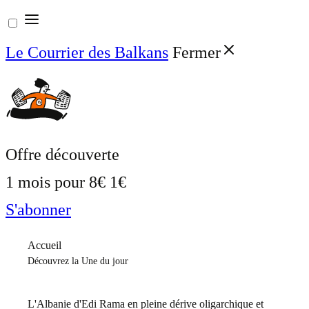
Aller
au
Le Courrier des Balkans
Fermer
contenu
Offre découverte
1 mois pour
8€
1€
S'abonner
Accueil
Découvrez la Une du jour
L'Albanie d'Edi Rama en pleine dérive oligarchique et