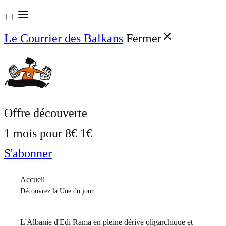
Aller
au
Le Courrier des Balkans
Fermer
contenu
Offre découverte
1 mois pour
8€
1€
S'abonner
Accueil
Découvrez la Une du jour
L'Albanie d'Edi Rama en pleine dérive oligarchique et