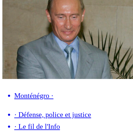
Monténégro
·
·
Défense, police et justice
·
Le fil de l'Info