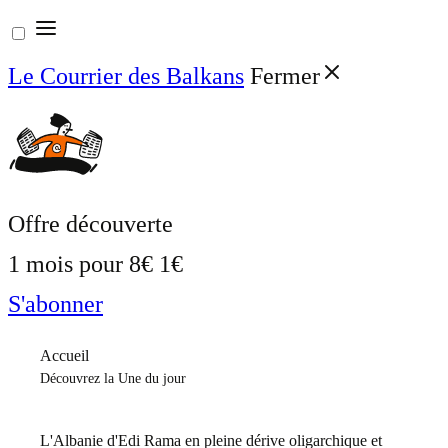
Aller
au
Le Courrier des Balkans
Fermer
contenu
Offre découverte
1 mois pour
8€
1€
S'abonner
Accueil
Découvrez la Une du jour
L'Albanie d'Edi Rama en pleine dérive oligarchique et