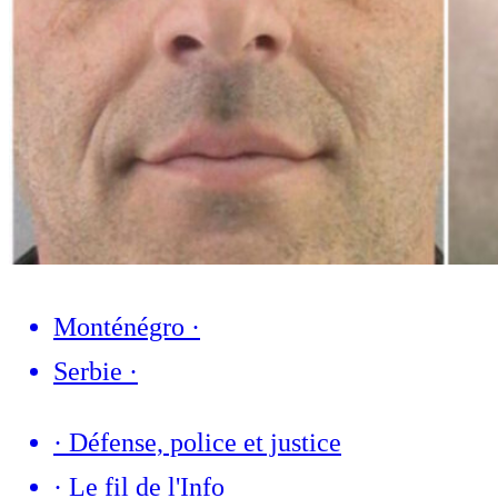
Monténégro
·
Serbie
·
·
Défense, police et justice
·
Le fil de l'Info