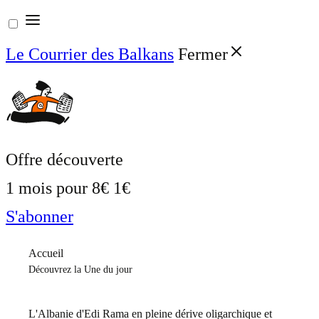
Aller
au
Le Courrier des Balkans
Fermer
contenu
Offre découverte
1 mois pour
8€
1€
S'abonner
Accueil
Découvrez la Une du jour
L'Albanie d'Edi Rama en pleine dérive oligarchique et