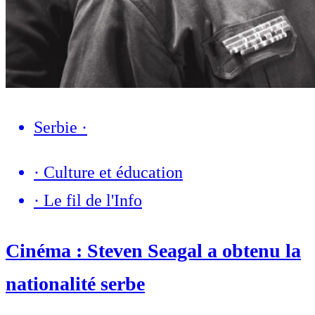
Serbie
·
·
Culture et éducation
·
Le fil de l'Info
Cinéma : Steven Seagal a obtenu la
nationalité serbe