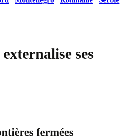
ord
⋅
Monténégro
⋅
Roumanie
⋅
Serbie
⋅
externalise ses
ontières fermées