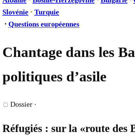
Albanie
⋅
Bosnie-Herzégovine
⋅
Bulgarie
⋅
Slovénie
⋅
Turquie
⋅
Questions européennes
Chantage dans les Ba
politiques d’asile
Dossier
·
Réfugiés : sur la «route des 