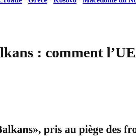
Croatie
⋅
Grèce
⋅
Kosovo
⋅
Macédoine du N
lkans : comment l’UE 
Balkans», pris au piège des fr