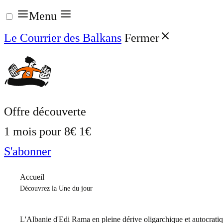
Aller
Menu
au
Le Courrier des Balkans
Fermer
contenu
Offre découverte
1 mois pour
8€
1€
S'abonner
Accueil
Découvrez la Une du jour
L'Albanie d'Edi Rama en pleine dérive oligarchique et autocrati