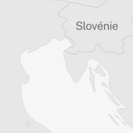
Résiliable à tout moment en quelques clics
Un journal 100% indépendant
Accédez à des fonctionnalités
exclusives
Explorez +10 ans d’archives sur les
Balkans
Vous avez déjà un compte ?
Se connecter