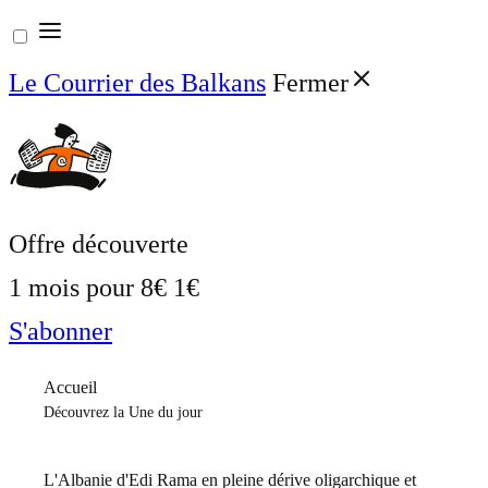
Aller
au
Le Courrier des Balkans
Fermer
contenu
Offre découverte
1 mois pour
8€
1€
S'abonner
Accueil
Découvrez la Une du jour
L'Albanie d'Edi Rama en pleine dérive oligarchique et