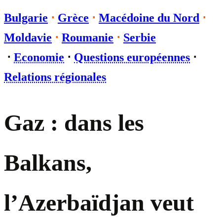
Bulgarie
⋅
Grèce
⋅
Macédoine du Nord
⋅
Moldavie
⋅
Roumanie
⋅
Serbie
⋅
Economie
⋅
Questions européennes
⋅
Relations régionales
Gaz : dans les
Balkans,
l’Azerbaïdjan veut