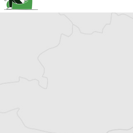
Cet article est réservé aux abonné⋅es
(Re)devenez abonné⋅e pour lire la suite
Découvrez tous les contenus du Courrier des
Balkans.
Offre découverte
1€
le premier mois puis 8€ par mois
Je m'abonne