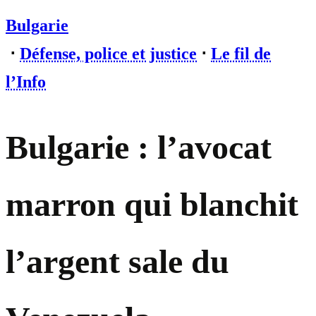
Bulgarie
⋅
Défense, police et justice
⋅
Le fil de
l’Info
Bulgarie : l’avocat
marron qui blanchit
l’argent sale du