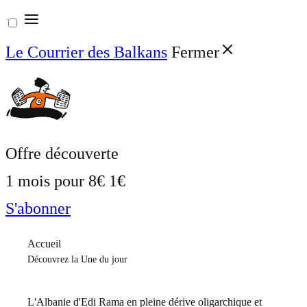
Aller
au
Le Courrier des Balkans
Fermer
contenu
Offre découverte
1 mois pour
8€
1€
S'abonner
Accueil
Découvrez la Une du jour
L'Albanie d'Edi Rama en pleine dérive oligarchique et