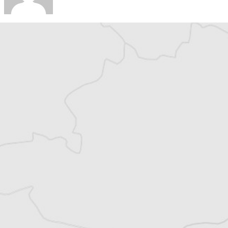
Chloé Billon
Traducteur⋅rice
Tous nos articles de Radio Slobodna Evropa