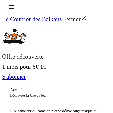
Aller
au
Le Courrier des Balkans
Fermer
contenu
Offre découverte
1 mois pour
8€
1€
S'abonner
Accueil
Découvrez la Une du jour
L'Albanie d'Edi Rama en pleine dérive oligarchique et