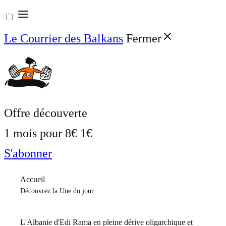
Aller
au
Le Courrier des Balkans
Fermer
contenu
Offre découverte
1 mois pour
8€
1€
S'abonner
Accueil
Découvrez la Une du jour
L'Albanie d'Edi Rama en pleine dérive oligarchique et