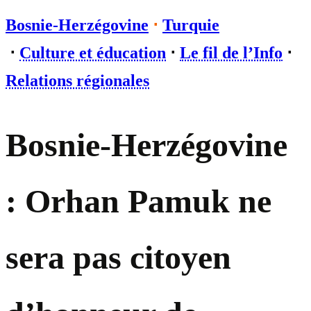
Bosnie-Herzégovine
⋅
Turquie
⋅
Culture et éducation
⋅
Le fil de l’Info
⋅
Relations régionales
Bosnie-Herzégovine
: Orhan Pamuk ne
sera pas citoyen