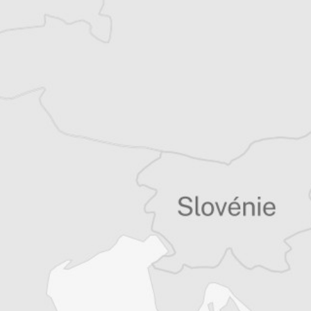
Eléonore Loué-Feichter
Notre correspondante
à Tuzla