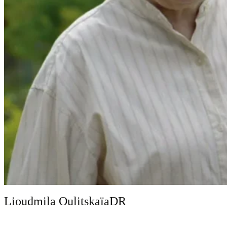
Lioudmila Oulitskaïa
DR