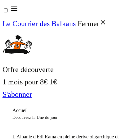
Aller
au
Le Courrier des Balkans
Fermer
contenu
Offre découverte
1 mois pour
8€
1€
S'abonner
Accueil
Découvrez la Une du jour
L'Albanie d'Edi Rama en pleine dérive oligarchique et