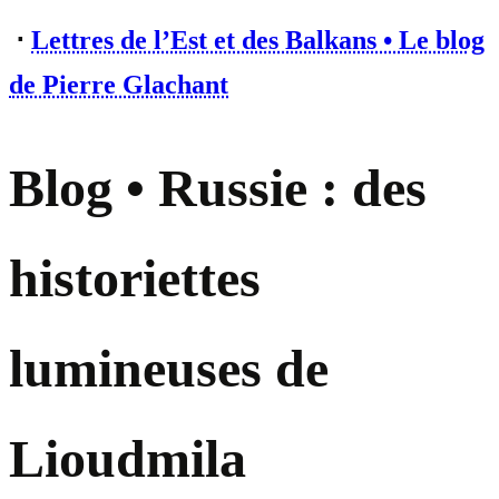
⋅
Lettres de l’Est et des Balkans • Le blog
de Pierre Glachant
Blog • Russie : des
historiettes
lumineuses de
Lioudmila