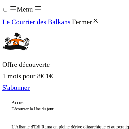
Aller
Menu
au
Le Courrier des Balkans
Fermer
contenu
Offre découverte
1 mois pour
8€
1€
S'abonner
Accueil
Découvrez la Une du jour
L'Albanie d'Edi Rama en pleine dérive oligarchique et autocrati