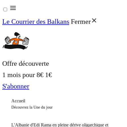
Aller
au
Le Courrier des Balkans
Fermer
contenu
Offre découverte
1 mois pour
8€
1€
S'abonner
Accueil
Découvrez la Une du jour
L'Albanie d'Edi Rama en pleine dérive oligarchique et