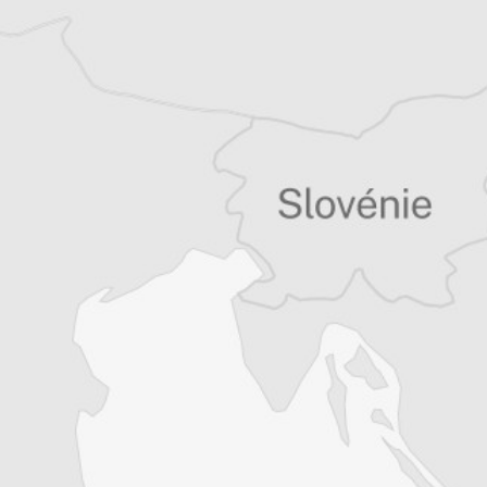
Laurent Geslin
Nos envoyés spéciaux
Tous nos articles de Mediapart