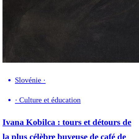
Slovénie
·
·
Culture et éducation
Ivana Kobilca : tours et détours de
la plus célèbre buveuse de café de