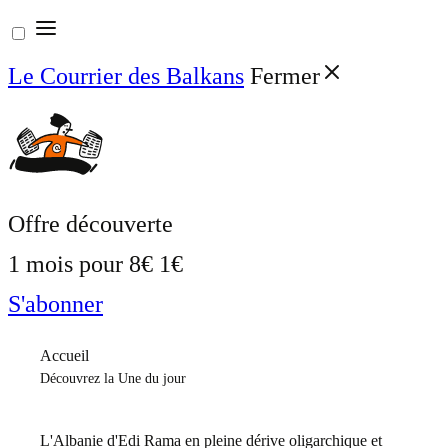
Aller
au
Le Courrier des Balkans
Fermer
contenu
Offre découverte
1 mois pour
8€
1€
S'abonner
Accueil
Découvrez la Une du jour
L'Albanie d'Edi Rama en pleine dérive oligarchique et