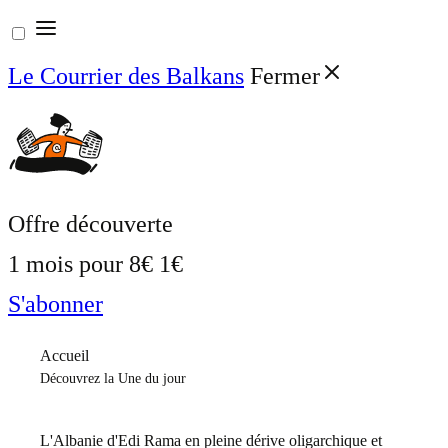
Aller
au
Le Courrier des Balkans
Fermer
contenu
Offre découverte
1 mois pour
8€
1€
S'abonner
Accueil
Découvrez la Une du jour
L'Albanie d'Edi Rama en pleine dérive oligarchique et