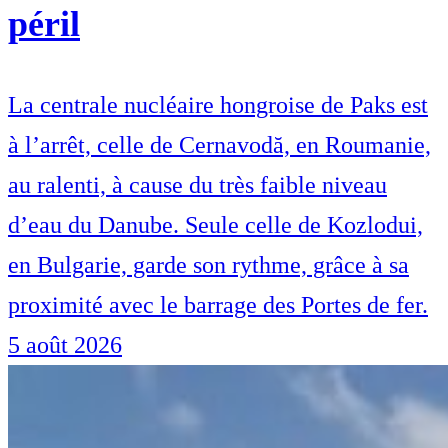
péril
La centrale nucléaire hongroise de Paks est
à l’arrêt, celle de Cernavodă, en Roumanie,
au ralenti, à cause du très faible niveau
d’eau du Danube. Seule celle de Kozlodui,
en Bulgarie, garde son rythme, grâce à sa
proximité avec le barrage des Portes de fer.
5 août 2026