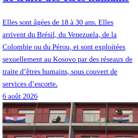
Elles sont âgées de 18 à 30 ans. Elles
arrivent du Brésil, du Venezuela, de la
Colombie ou du Pérou, et sont exploitées
sexuellement au Kosovo par des réseaux de
traite d’êtres humains, sous couvert de
services d’escorte.
6 août 2026