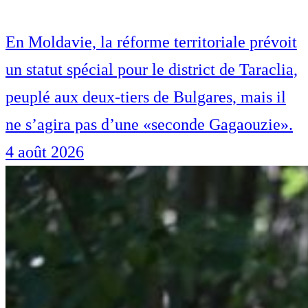
En Moldavie, la réforme territoriale prévoit
un statut spécial pour le district de Taraclia,
peuplé aux deux-tiers de Bulgares, mais il
ne s’agira pas d’une «seconde Gagaouzie».
4 août 2026