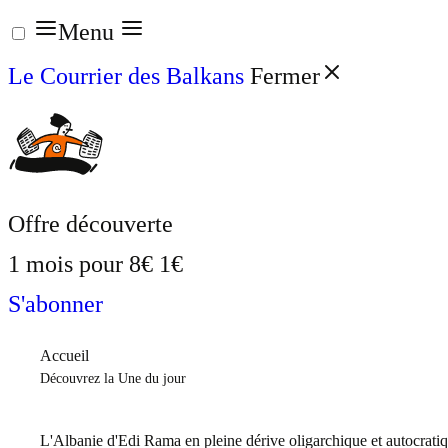
Aller
Menu
au
Le Courrier des Balkans
Fermer
contenu
Offre découverte
1 mois pour
8€
1€
S'abonner
Accueil
Découvrez la Une du jour
L'Albanie d'Edi Rama en pleine dérive oligarchique et autocrati