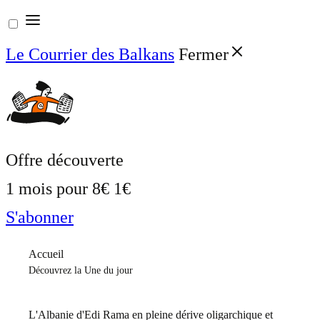
Aller
au
Le Courrier des Balkans
Fermer
contenu
Offre découverte
1 mois pour
8€
1€
S'abonner
Accueil
Découvrez la Une du jour
L'Albanie d'Edi Rama en pleine dérive oligarchique et