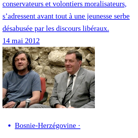
conservateurs et volontiers moralisateurs,
s’adressent avant tout à une jeunesse serbe
désabusée par les discours libéraux.
14 mai 2012
Bosnie-Herzégovine
·