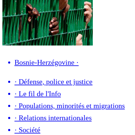
Bosnie-Herzégovine
·
·
Défense, police et justice
·
Le fil de l'Info
·
Populations, minorités et migrations
·
Relations internationales
·
Société