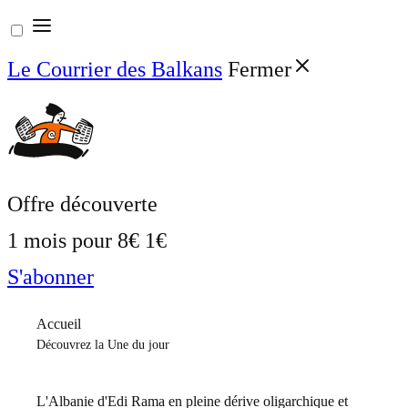
Aller
au
Le Courrier des Balkans
Fermer
contenu
Offre découverte
1 mois pour
8€
1€
S'abonner
Accueil
Découvrez la Une du jour
L'Albanie d'Edi Rama en pleine dérive oligarchique et