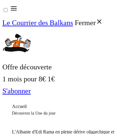
Aller
au
Le Courrier des Balkans
Fermer
contenu
Offre découverte
1 mois pour
8€
1€
S'abonner
Accueil
Découvrez la Une du jour
L'Albanie d'Edi Rama en pleine dérive oligarchique et