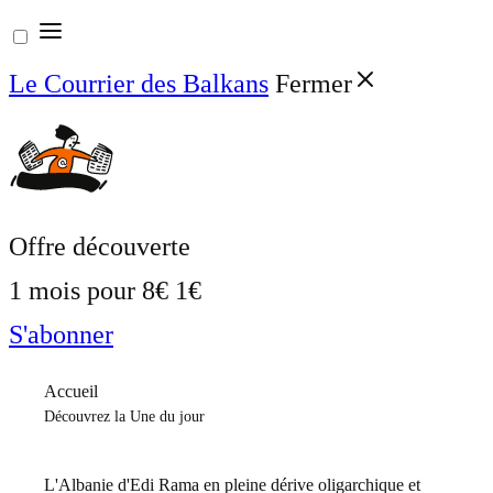
Aller
au
Le Courrier des Balkans
Fermer
contenu
Offre découverte
1 mois pour
8€
1€
S'abonner
Accueil
Découvrez la Une du jour
L'Albanie d'Edi Rama en pleine dérive oligarchique et