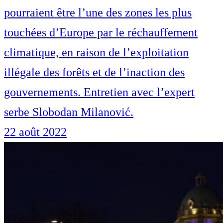
pourraient être l’une des zones les plus
touchées d’Europe par le réchauffement
climatique, en raison de l’exploitation
illégale des forêts et de l’inaction des
gouvernements. Entretien avec l’expert
serbe Slobodan Milanović.
22 août 2022