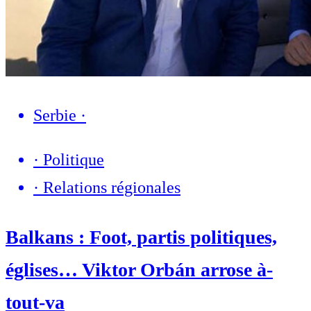
Serbie
·
·
Politique
·
Relations régionales
Balkans : Foot, partis politiques,
églises… Viktor Orbán arrose à-
tout-va