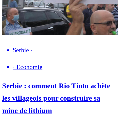
Serbie
·
·
Economie
Serbie : comment Rio Tinto achète
les villageois pour construire sa
mine de lithium