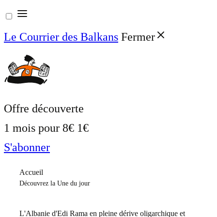
Aller
au
Le Courrier des Balkans
Fermer
contenu
Offre découverte
1 mois pour
8€
1€
S'abonner
Accueil
Découvrez la Une du jour
L'Albanie d'Edi Rama en pleine dérive oligarchique et